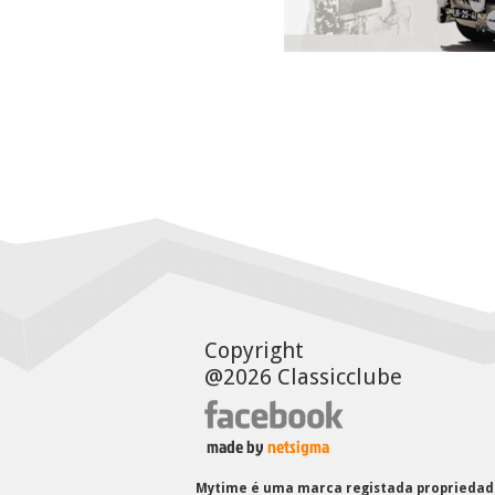
Copyright
@2026 Classicclube
Mytime é uma marca registada propriedade