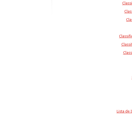
Class
Clas
Cla
Classif
Classi
Class
Lista de 