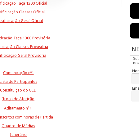
ificicação Taça 1300 Oficial
sificicação Classes
Oficial
ssificicação Geral
Oficial
icicação Taça 1300 Provisória
ficicação Classes Provisória
N
ificicação Geral Provisória
Su
nov
No
Comunicação nº1
Lista de Participantes
Ema
Constituição do CCD
Troço de Aferição
Aditamento n⁰1
Inscritos com horas de Partida
Quadro de Médias
Itinerário