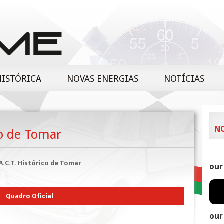
HISTÓRICA
NOVAS ENERGIAS
NOTÍCIAS
N
co de Tomar
 A.C.T. Histórico de Tomar
our
Quadro Oficial
our