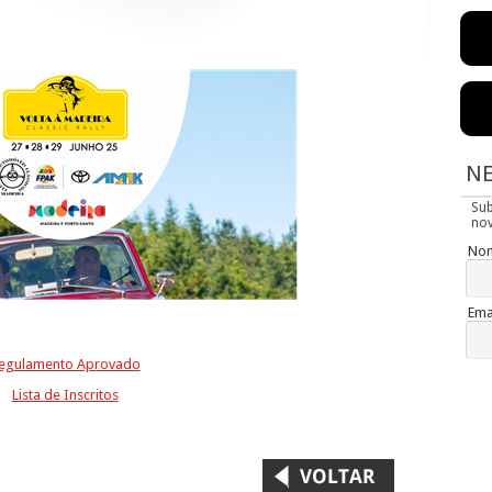
N
Su
nov
No
Ema
egulamento Aprovado
Lista de Inscritos