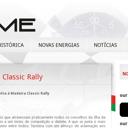
HISTÓRICA
NOVAS ENERGIAS
NOTÍCIAS
N
 Classic Rally
lta à Madeira Classic Rally
our
ais que atravessam praticamente todos os concelhos da Ilha da
s a um misto de competição e deleite. A que se junta o mais
our
nvívio entre todos. Termina com um almoço de aclamação aos