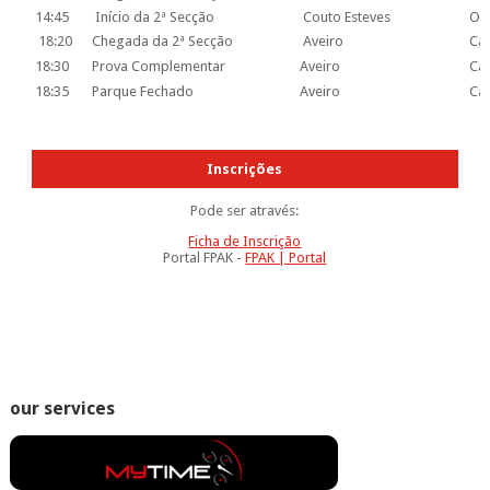
14:45
Início da 2ª Secção
Couto Esteves
O J
18:20
Chegada da 2ª Secção
Aveiro
Cai
18:30
Prova Complementar
Aveiro
Cai
18:35
Parque Fechado
Aveiro
Cai
Inscrições
Pode ser através:
Ficha de Inscrição
Portal FPAK -
FPAK | Portal
our services