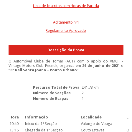
Lista de Inscritos com Horas de Partida
Aditamento nº1
Regulamento Aprovado
Descrição da Prova
O Automóvel Clube de Tomar (ACT) com o apoio do VMCF –
Vintage Motors Club Friends, organiza em
26 de Junho de 2021
o
“6º Rali Santa Joana – Ponto Urbano”.
Percurso Total de Prova
241,73 km
Número de Secções
2
Número de Etapas
1
Hora
Informação
Localidade
Lo
10:40
Início da 1ª Secção
Valongo do Vouga
13:15
Chegada da 1ª Secção
Couto Esteves
O J