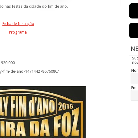
ado nas festas da cidade do fim de ano.
Ficha de Inscrição
Programa
N
Su
nov
3 920 000
No
ly-fim-de-ano-147144278676080/
Ema