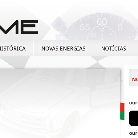
HISTÓRICA
NOVAS ENERGIAS
NOTÍCIAS
N
our
____________________
our
_____________________