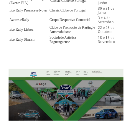
Classic Clube de Portugal
(Evento FIA)
Junho
30 e 31 de
Eco Rally Proença-a-Nova
Classic Clube de Portugal
Julho
3 e 4 de
Azores eRally
Grupo Desportivo Comercial
Setembro
Clube de Promoção de Karting e
22 e 23 de
Eco Rally Lisboa
Automobilismo
Outubro
Sociedade Artística
18 e 19 de
Eco Rally Sharish
Reguenguense
Novembro