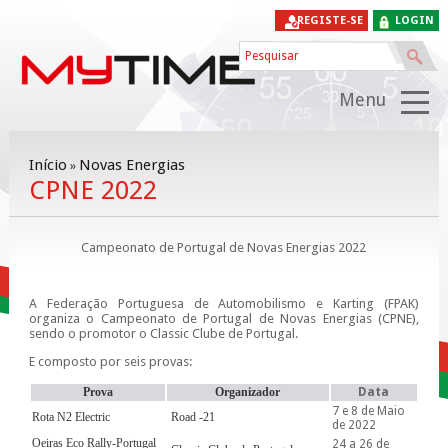
REGISTE-SE
LOGIN
Menu
Início
Novas Energias
»
CPNE 2022
Campeonato de Portugal de Novas Energias 2022
A Federação Portuguesa de Automobilismo e Karting (FPAK)
organiza o Campeonato de Portugal de Novas Energias (CPNE),
sendo o promotor o Classic Clube de Portugal.
E composto por seis provas:
Prova
Organizador
Data
7 e 8 de Maio
Rota N2 Electric
Road -21
de 2022
Oeiras Eco Rally-Portugal
24 a 26 de