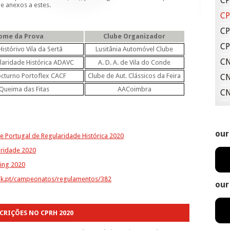
CP
e anexos a estes.
CP
CP
ome da Prova
Clube Organizador
CP
 Histórivo Vila da Sertã
Lusitânia Automóvel Clube
CN
gularidade Histórica ADAVC
A. D. A. de Vila do Conde
Nocturno Portoflex CACF
Clube de Aut. Clássicos da Feira
CN
 Queima das Fitas
AACoimbra
CN
our
Portugal de Regularidade Histórica 2020
aridade 2020
ting 2020
ak.pt/campeonatos/regulamentos/382
our
CRIÇÕES NO CPRH 2020