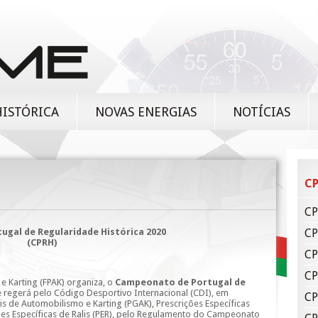
HISTÓRICA
NOVAS ENERGIAS
NOTÍCIAS
CP
CP
gal de Regularidade Histórica 2020
CP
(CPRH)
CP
CP
 Karting (FPAK) organiza, o
Campeonato de Portugal de
se regerá pelo Código Desportivo Internacional (CDI), em
CP
is de Automobilismo e Karting (PGAK), Prescrições Específicas
ões Específicas de Ralis (PER), pelo Regulamento do Campeonato