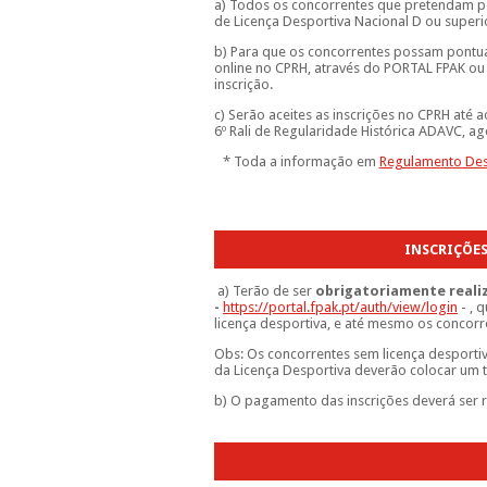
a) Todos os concorrentes que pretendam p
de Licença Desportiva Nacional D ou superi
b) Para que os concorrentes possam pontua
online no CPRH, através do PORTAL FPAK o
inscrição.
c) Serão aceites as inscrições no CPRH até 
6º Rali de Regularidade Histórica ADAVC
, a
* Toda a informação em
Regulamento Des
INSCRIÇÕE
a) Terão de ser
obrigatoriamente realiz
-
https://portal.fpak.pt/auth/view/login
- , 
licença desportiva, e até mesmo os concor
Obs: Os concorrentes sem licença desportiv
da Licença Desportiva deverão colocar um tr
b) O pagamento das inscrições deverá ser r