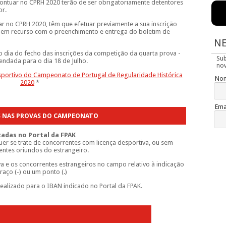
ontuar no CPRH 2020 terão de ser obrigatoriamente detentores
or.
r no CPRH 2020, têm que efetuar previamente a sua inscrição
u em recurso com o preenchimento e entrega do boletim de
N
ao dia do fecho das inscrições da competição da quarta prova -
Su
gendada para o dia 18 de Julho.
nov
portivo do Campeonato de Portugal de Regularidade Histórica
No
2020
*
Ema
S NAS PROVAS DO CAMPEONATO
adas no Portal da FPAK
quer se trate de concorrentes com licença desportiva, ou sem
rentes oriundos do estrangeiro.
a e os concorrentes estrangeiros no campo relativo à indicação
aço (-) ou um ponto (.)
ealizado para o IBAN indicado no Portal da FPAK.