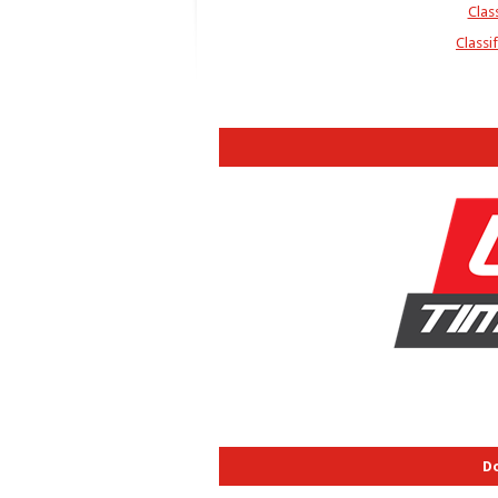
Clas
Classi
D