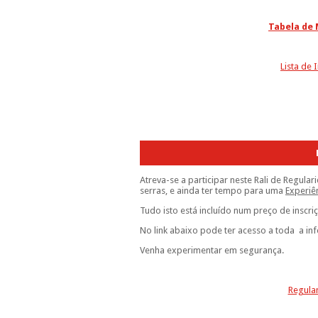
Tabela de 
Lista de I
Atreva-se a participar neste Rali de Regul
serras, e ainda ter tempo para uma
Experiê
Tudo isto está incluído num preço de inscri
No link abaixo pode ter acesso a toda a in
Venha experimentar em segurança.
Regula