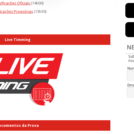
sificações Oficiais
(14h00)
ficações Provisórias
(13h30)
Live Timming
N
Su
nov
No
Ema
ocumentos da Prova