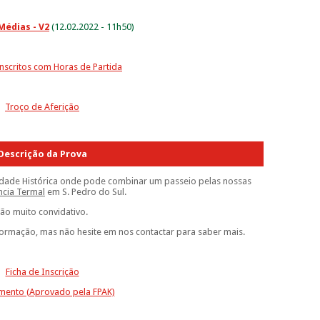
Médias - V2
(12.02.2022 - 11h50)
nscritos c
om Horas de Partida
Troço de Aferição
Descrição da Prova
aridade Histórica onde pode combinar um passeio pelas nossas
ncia Termal
em S. Pedro do Sul.
ção muito convidativo.
formação, mas não hesite em nos contactar para saber mais.
Ficha de Inscrição
mento (Aprovado pela FPAK)