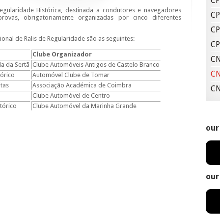
CP
gularidade Histórica, destinada a condutores e navegadores
CP
ovas, obrigatoriamente organizadas por cinco diferentes
CP
nal de Ralis de Regularidade são as seguintes:
CP
Clube Organizador
CN
ila da Sertã
Clube Automóveis Antigos de Castelo Branco
CN
tórico
Automóvel Clube de Tomar
itas
Associação Académica de Coimbra
CN
Clube Automóvel de Centro
stórico
Clube Automóvel da Marinha Grande
our
our