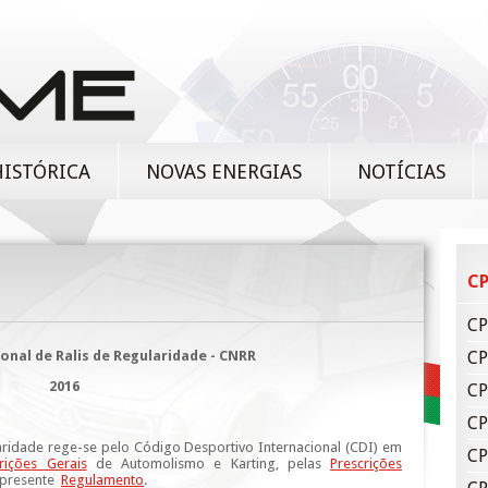
HISTÓRICA
NOVAS ENERGIAS
NOTÍCIAS
CP
CP
nal de Ralis de Regularidade - CNRR
CP
2016
CP
CP
ridade rege-se pelo Código Desportivo Internacional (CDI) em
CP
rições Gerais
de Automolismo e Karting, pelas
Prescrições
o presente
Regulamento
.