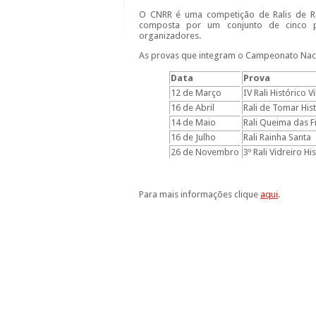
O CNRR é uma competição de Ralis de Re
composta por um conjunto de cinco pr
organizadores.
As provas que integram o Campeonato Nacio
Data
Prova
12 de Março
IV Rali Histórico V
16 de Abril
Rali de Tomar His
14 de Maio
Rali Queima das F
16 de Julho
Rali Rainha Santa
26 de Novembro
3º Rali Vidreiro Hi
Para mais informações clique
aqui
.