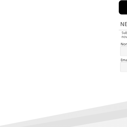
N
Su
nov
No
Ema