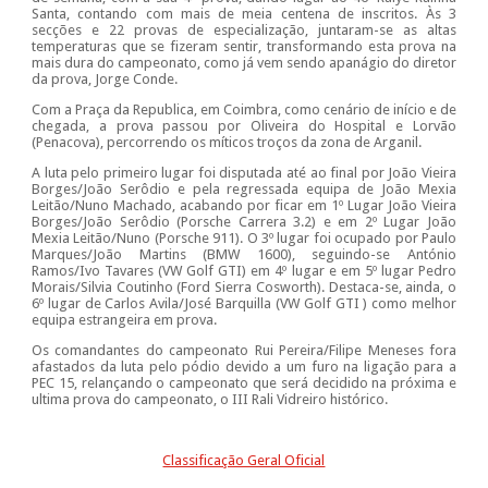
Santa, contando com mais de meia centena de inscritos. Às 3
secções e 22 provas de especialização, juntaram-se as altas
temperaturas que se fizeram sentir, transformando esta prova na
mais dura do campeonato, como já vem sendo apanágio do diretor
da prova, Jorge Conde.
Com a Praça da Republica, em Coimbra, como cenário de início e de
chegada, a prova passou por Oliveira do Hospital e Lorvão
(Penacova), percorrendo os míticos troços da zona de Arganil.
A luta pelo primeiro lugar foi disputada até ao final por João Vieira
Borges/João Serôdio e pela regressada equipa de João Mexia
Leitão/Nuno Machado, acabando por ficar em 1º Lugar João Vieira
Borges/João Serôdio (Porsche Carrera 3.2) e em 2º Lugar João
Mexia Leitão/Nuno (Porsche 911). O 3º lugar foi ocupado por Paulo
Marques/João Martins (BMW 1600), seguindo-se António
Ramos/Ivo Tavares (VW Golf GTI) em 4º lugar e em 5º lugar Pedro
Morais/Silvia Coutinho (Ford Sierra Cosworth). Destaca-se, ainda, o
6º lugar de Carlos Avila/José Barquilla (VW Golf GTI ) como melhor
equipa estrangeira em prova.
Os comandantes do campeonato Rui Pereira/Filipe Meneses fora
afastados da luta pelo pódio devido a um furo na ligação para a
PEC 15, relançando o campeonato que será decidido na próxima e
ultima prova do campeonato, o III Rali Vidreiro histórico.
Classificação Geral Oficial