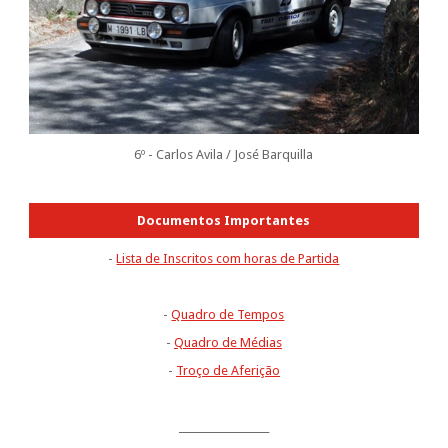
6º - Carlos Avila / José Barquilla
Documentos Importantes
-
Lista de Inscritos com horas de Partida
-
Quadro de Tempos
-
Quadro de Médias
-
Troço de Aferição
__________________