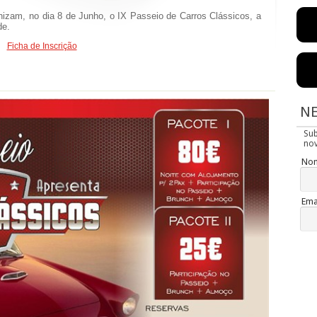
anizam, no dia 8 de Junho, o IX Passeio de Carros Clássicos, a
de.
Ficha de Inscrição
N
Su
nov
No
Ema