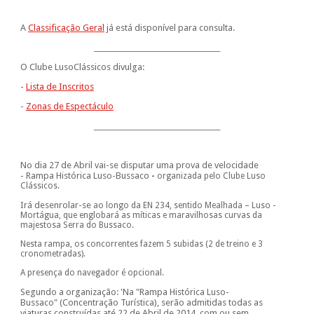
A
Classificação Geral
já está disponível para consulta.
____________________________________
O Clube LusoClássicos divulga:
-
Lista de Inscritos
-
Zonas de Espectáculo
____________________________________
No dia 27 de Abril vai-se disputar uma prova de velocidade
- Rampa Histórica Luso-Bussaco
-
organizada pelo Clube Luso
Clássicos.
Irá desenrolar-se
ao longo da EN 234, sentido Mealhada – Luso -
Mortágua, que englobará as míticas e maravilhosas curvas da
majestosa Serra do Bussaco.
Nesta rampa, os concorrentes fazem 5 subidas (
2 de treino e 3
cronometradas).
A presença do navegador é opcional.
Segundo a organização: 'Na "Rampa Histórica Luso-
Bussaco" (Concentração Turística), serão admitidas todas as
viaturas construídas até 22 de Abril de 2014, com ou sem