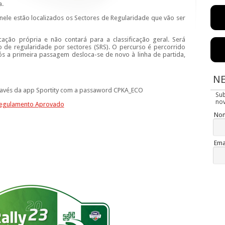
a.
nele estão localizados os Sectores de Regularidade que vão ser
icação própria e não contará para a classificação geral. Será
o de regularidade por sectores (SRS). O percurso é percorrido
s a primeira passagem desloca-se de novo à linha de partida,
N
ravés da app Sportity com a passaword CPKA_ECO
Su
nov
egulamento Aprovado
No
Ema