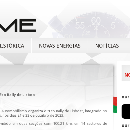
HISTÓRICA
NOVAS ENERGIAS
NOTÍCIAS
N
Eco Rally de Lisboa
our
Automobilismo organiza o “Eco Rally de Lisboa”, integrado no
 nos dias 21 e 22 de outubro de 2023.
dividido em duas secções com 100,21 kms em 14 sectores de
our