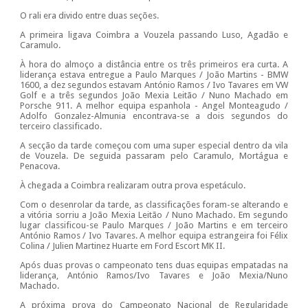
O rali era divido entre duas seções.
A primeira ligava Coimbra a Vouzela passando Luso, Agadão e
Caramulo.
À hora do almoço a distância entre os três primeiros era curta. A
liderança estava entregue a Paulo Marques / João Martins - BMW
1600, a dez segundos estavam António Ramos / Ivo Tavares em VW
Golf e a três segundos João Mexia Leitão / Nuno Machado em
Porsche 911. A melhor equipa espanhola - Angel Monteagudo /
Adolfo Gonzalez-Almunia encontrava-se a dois segundos do
terceiro classificado.
A secção da tarde começou com uma super especial dentro da vila
de Vouzela. De seguida passaram pelo Caramulo, Mortágua e
Penacova.
À chegada a Coimbra realizaram outra prova espetáculo.
Com o desenrolar da tarde, as classificações foram-se alterando e
a vitória sorriu a João Mexia Leitão / Nuno Machado. Em segundo
lugar classificou-se Paulo Marques / João Martins e em terceiro
António Ramos / Ivo Tavares. A melhor equipa estrangeira foi Félix
Colina / Julien Martinez Huarte em Ford Escort MK II.
Após duas provas o campeonato tens duas equipas empatadas na
liderança, António Ramos/Ivo Tavares e João Mexia/Nuno
Machado.
A próxima prova do Campeonato Nacional de Regularidade