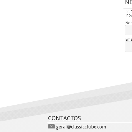
N
Su
nov
No
Ema
CONTACTOS
geral@classicclube.com