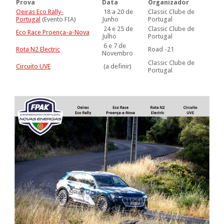
Prova
Data
Organizador
Oeiras Eco Rally-
18 a 20 de
Classic Clube de
Portugal
(Evento FIA)
Junho
Portugal
24 e 25 de
Classic Clube de
Eco Race Proença-a-Nova
Julho
Portugal
6 e 7 de
Rota N2 Electric
Road -21
Novembro
Classic Clube de
Circuito UVE
(a definir)
Portugal