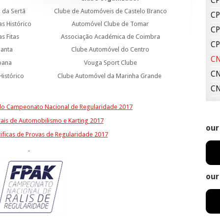
CP
a da Sertã
Clube de Automóveis de Castelo Branco
CP
as Histórico
Automóvel Clube de Tomar
CP
s Fitas
Associação Académica de Coimbra
CP
Santa
Clube Automóvel do Centro
CN
Joana
Vouga Sport Clube
CN
Histórico
Clube Automóvel da Marinha Grande
CN
do Campeonato Nacional de Regularidade 2017
rais de Automobilismo e Karting 2017
our
ificas de Provas de Regularidade 2017
our