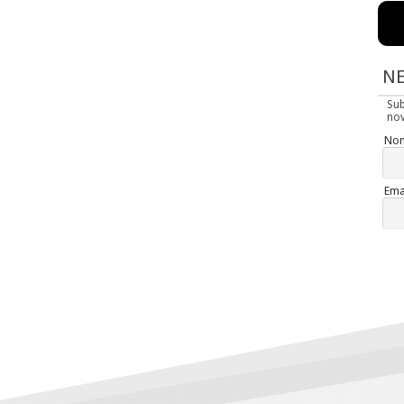
N
Su
nov
No
Ema