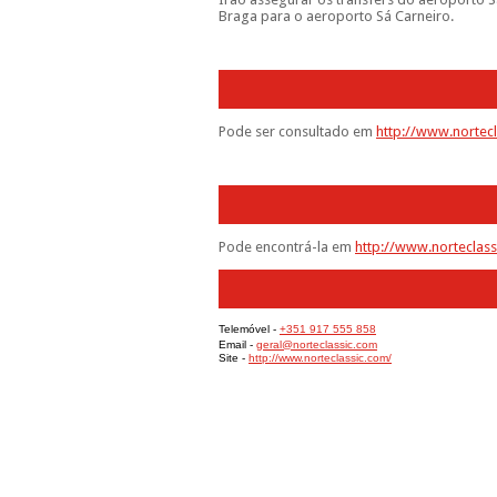
Braga para o aeroporto Sá Carneiro.
Pode ser consultado em
http://www.nortec
Pode encontrá-la em
http://www.norteclass
Telemóvel -
+351 917 555 858
Email -
geral@norteclassic.com
Site -
http://www.norteclassic.com/