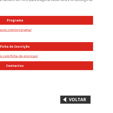
Programa
lassic.com/programa/
Ficha de Inscrição
ic.com/ficha-de-inscricao/
Contactos