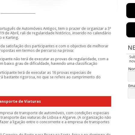
_______________________
ortuguês de Automóveis Antigos, tem o prazer de organizar a 3ª
 19 de Abril
, rali de regularidade histórico, inserido no calendário
 e Karting.
 da satisfação dos participantes e com o objectivo de melhorar
N
propostas em termos de percurso na prova:
Su
icipante não terá de executar as provas de regularidade, com a
nov
m baixo grau de dificuldade, havendo uma classificação
No
rticipante terá de executar as 16 provas especiais de
erá bastante rigorosa, no que se refere ao cumprimento do
Ema
ansporte de Viaturas
presa de transporte de automóveis, com condições especiais
o transporte das viaturas de Lisboa e Algarve. (A organização não
 fazer a ligação entre o concorrente e a empresa de transportes
Sá Carneiro do Porto para Braga na Sexta-feira e no domingo de