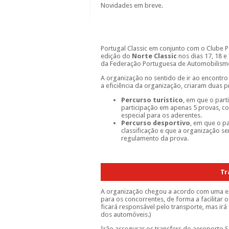
Novidades em breve.
Portugal Classic em conjunto com o Clube P
edição do
Norte
Classic
nos dias
17, 18 e
da Federação Portuguesa de Automobilismo
A organização no sentido de ir ao encontro
a eficiência da organização, criaram duas 
Percurso turístico
, em que o part
participação em apenas 5 provas, co
especial para os aderentes.
Percurso desportivo
, em que o pa
classificação e que a organização s
regulamento da prova.
Tr
A organização chegou a acordo com uma em
para os concorrentes, de forma a facilitar 
ficará responsável pelo transporte, mas irá
dos automóveis.)
Irão assegurar os transfers do aeroporto 