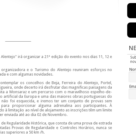
_________________
N
lentejo" irá organizar a 21ª edição do evento nos dias 11, 12 e
Su
nov
No
 organizadora e o Turismo do Alentejo reuniram esforços no
ada e com algumas novidades.
ontemplar os concelhos de Beja, Ferreira do Alentejo, Portel,
Ema
igueira, onde decerto irá desfrutar das magnificas paisagens da
isita a Monsaraz e um percurso com o maravilhoso espelho-de-
o artificial da Europa e uma das maiores obras portuguesas do
 não foi esquecida, e iremos ter um conjunto de provas sem
 para proporcionar alguma adrenalina aos participantes. À
o à limitação ao nível de alojamento as inscrições têm um limite
 ser enviada até ao dia 02 de Novembro.
 de Regularidade Histórica, que consta de uma prova de estrada
tadas Provas de Regularidade e Controles Horários, nunca se
as superiores a 50 km /h.