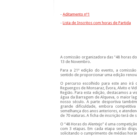
-
Aditamento nº1
-
Lista de Inscritos com horas de Partida
A comissão organizadora das "48 horas do A
13 de Novembro.
Para a 21ª edição do evento, a comissão
sentido de proporcionar uma edição renov
O percurso escolhido para este ano irá c
Reguengos de Monsaraz, Évora, Alvito e Vid
Região. Para esta edição, destacamos a v
água da Barragem de Alqueva, o maior lag
nosso século. A parte desportiva também
grande dificuldade, embora competitiva
semelhança dos anos anteriores, e atendend
de 70 viaturas. A ficha de inscrição terá de
O “48 Horas do Alentejo” é uma competição
com 3 etapas. Em cada etapa serão dispu
solicitando o cumprimento de médias horári