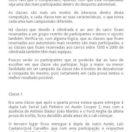
seja uma das mais participadas dentro do desporto automóvel.
As classes são mais um motivo de interesse dentro desta
competição, e cada classe tem as suas características, o que torna
cada uma num campeonato diferente.
Há classes que devido à cilindrada e ao ano do carro ficam
reservadas a um grupo restrito de participantes e temos o oposto
também. Verifica-se, com alguma lógica, que as classes que ficam
reservadas aos automóveis mais recentes são mais participadas, e
as classes que ficam reservadas aos carros entre 1300 e 2000 de
cilindrada também têm mais equipas.
Poucos serão os participantes que se poderão dar ao luxo de
escolher em que classe vão participar, logo a maior ou menor
facilidade em ser campeão da classe não é motivo de desvalorizar
a conquista do mesmo, pois certamente em cada prova tentou o
melhor resultado possível.
Classe 1
Era uma classe que após a quarta prova estava quase entregue à
dupla Luís Serra/ Luís Pinheiro no Austin Cooper S, mas com a
ausência de António Baião/ João Martins e o Ford Anglia da última
prova do troféu, ficou decidido ainda antes de o rali começar.
O terceiro lugar ficou entregue à dupla de outro Austin, Luis
Caetano/José Carvalho que com uma participação e respectiva