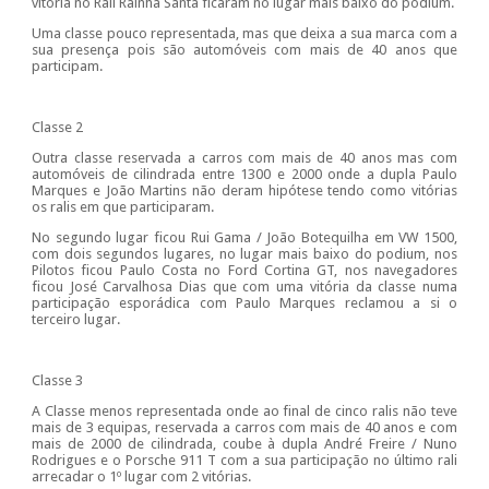
vitória no Rali Rainha Santa ficaram no lugar mais baixo do podium.
Uma classe pouco representada, mas que deixa a sua marca com a
sua presença pois são automóveis com mais de 40 anos que
participam.
Classe 2
Outra classe reservada a carros com mais de 40 anos mas com
automóveis de cilindrada entre 1300 e 2000 onde a dupla Paulo
Marques e João Martins não deram hipótese tendo como vitórias
os ralis em que participaram.
No segundo lugar ficou Rui Gama / João Botequilha em VW 1500,
com dois segundos lugares, no lugar mais baixo do podium, nos
Pilotos ficou Paulo Costa no Ford Cortina GT, nos navegadores
ficou José Carvalhosa Dias que com uma vitória da classe numa
participação esporádica com Paulo Marques reclamou a si o
terceiro lugar.
Classe 3
A Classe menos representada onde ao final de cinco ralis não teve
mais de 3 equipas, reservada a carros com mais de 40 anos e com
mais de 2000 de cilindrada, coube à dupla André Freire / Nuno
Rodrigues e o Porsche 911 T com a sua participação no último rali
arrecadar o 1º lugar com 2 vitórias.