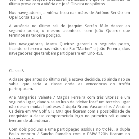
última prova com a vitória de José Oliveira nos pilotos.
Nos navegadores, a vitória ficou nas mãos de António Serrão em
Opel Corsa 1.3 GT.
A ausência no último rali de Joaquim Serrão fê-lo descer ao
segundo posto, o mesmo aconteceu com João Queiroz que
terminou na terceira posição.
Nos navegadores, Marta Queiroz garantiu o segundo posto,
ficando o terceiro nas mãos de Rui “Martini” e João Pereira, dois
navegadores que também participaram em Uno 45s.
Classe 8
A classe que antes do último rali já estava decidida, só ainda não se
sabia que seria a classe onde as vencedoras do troféu
participaram.
Ana Margarida Valente / Magda Ferreira com três vitórias e um
segundo lugar, dando-se ao luxo de “deitar fora” um terceiro lugar
não deram muitas hipóteses à dupla Bruno Vasconcelos / António
Caldeira em VW Golf GTI MK1 que ficaram com a possibilidade de
conquistar a classe comprometida logo no primeiro rali quando
tiveram de abandonar.
Com dois podiuns e uma participação assídua no troféu, a dupla
Paulo Amorim / Sancho Ramalho com o BMW 320is ficaram no
terceiro posto.