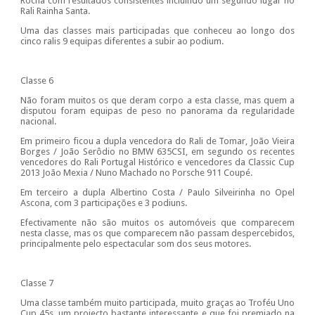
Rocha com resultados consistentes incluindo um segundo lugar no
Rali Rainha Santa.
Uma das classes mais participadas que conheceu ao longo dos
cinco ralis 9 equipas diferentes a subir ao podium.
Classe 6
Não foram muitos os que deram corpo a esta classe, mas quem a
disputou foram equipas de peso no panorama da regularidade
nacional.
Em primeiro ficou a dupla vencedora do Rali de Tomar, João Vieira
Borges / João Serôdio no BMW 635CSI, em segundo os recentes
vencedores do Rali Portugal Histórico e vencedores da Classic Cup
2013 João Mexia / Nuno Machado no Porsche 911 Coupé.
Em terceiro a dupla Albertino Costa / Paulo Silveirinha no Opel
Ascona, com 3 participações e 3 podiuns.
Efectivamente não são muitos os automóveis que comparecem
nesta classe, mas os que comparecem não passam despercebidos,
principalmente pelo espectacular som dos seus motores.
Classe 7
Uma classe também muito participada, muito graças ao Troféu Uno
Cup 45s, um projecto bastante interessante e que foi premiado na