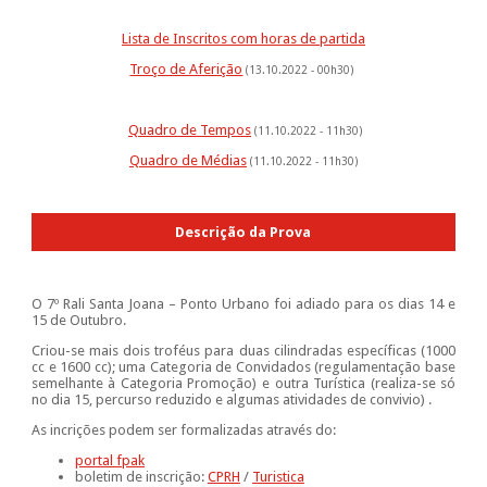
Lista de Inscritos com horas de partida
Troço de Aferição
(13.10.2022 - 00h30)
Quadro de Tempos
(11.10.2022 - 11h30)
Quadro de Médias
(11.10.2022 - 11h30)
Descrição da Prova
O 7º Rali Santa Joana – Ponto Urbano foi adiado para os dias 14 e
15 de Outubro.
Criou-se mais dois troféus para duas cilindradas específicas (1000
cc e 1600 cc); uma Categoria de Convidados (regulamentação base
semelhante à Categoria Promoção) e outra Turística (realiza-se só
no dia 15, percurso reduzido e algumas atividades de convivio) .
As incrições podem ser formalizadas através do:
portal fpak
boletim de inscrição:
CPRH
/
Turistica