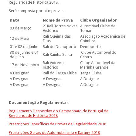
Regularidade Histórica 2018.
Será composta por oito provas:
Data
Nome da Prova
Clube Organizador
2º Rali Torres Novas
Automóvel Clube de
03 de Março
Histórico
Tomar
Rali Queima das
Associação Académica de
12 de Maio
Fitas
Coimbra
01 e 02 de Junho
Rali do Demoporto
Demoporto
30 de Junho e 01
Clube Automóvel do
Rali Rainha Santa
de Julho
Centro
Rali Vidreiro
Clube Automóvel da
17 de Novembro
Histórico
Marinha Grande
A Designar
Rali do Targa Clube
Targa Clube
A Designar
A Designar
A Designar
A Designar
A Designar
A Designar
Documentação Regulamentar:
Regulamento Desportivo do Campeonato de Portugal de
Regularidade Histórica 2018
Prescrições Específicas de Provas de Regularidade 2018
Prescrições Gerais de Automobilismo e Karting 2018