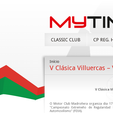
CLASSIC CLUB
CP REG. 
Início
V Clásica Villuercas –
V Clásica V
O Motor Club Madroñera organiza dia 17
"
Campeonato Extremeño de Regularidad H
Automovilismo" (FEXA).