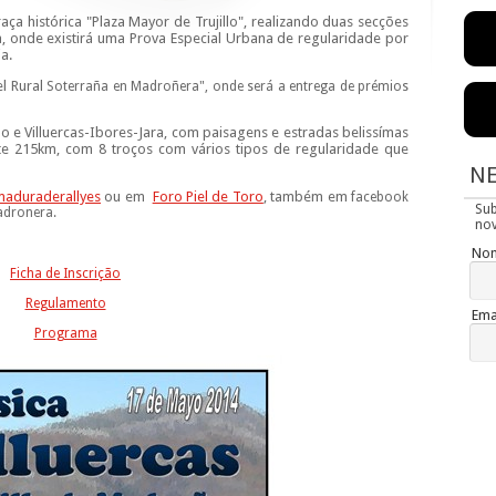
raça histórica "Plaza Mayor de Trujillo", realizando duas secções
, onde existirá uma Prova Especial Urbana de regularidade por
ia.
l Rural
Soterraña en Madroñera", onde será a entrega de prémios
lo e Villuercas-Ibores-Jara, com paisagens e estradas belissímas
te 215km, com 8 troços com vários tipos de regularidade que
N
maduraderallyes
ou em
Foro Piel de Toro
, também em
facebook
Su
adronera.
nov
No
Ficha de Inscrição
Regulamento
Ema
Programa