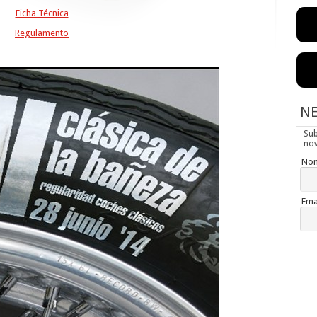
Ficha Técnica
Regulamento
N
Su
nov
No
Ema