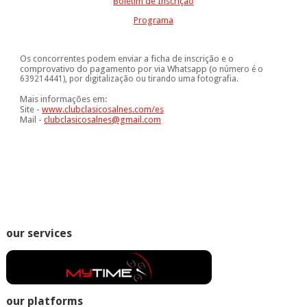
Boletim de Inscrição
Programa
Os concorrentes podem enviar a ficha de inscrição e o
comprovativo do pagamento por via Whatsapp (o
número é o
639214441), por digitalização ou tirando uma fotografia.
Mais informações em:
Site -
www.clubclasicosalnes.com/es
Mail -
clubclasicosalnes@gmail.com
our services
our platforms