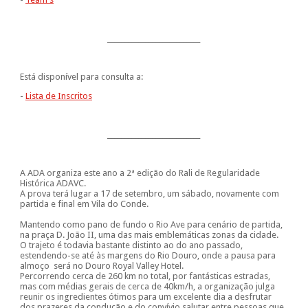
___________________________
Está disponível para consulta a:
-
Lista de Inscritos
___________________________
A ADA organiza este ano a 2ª edição do Rali de Regularidade
Histórica ADAVC.
A prova terá lugar a 17 de setembro, um sábado, novamente com
partida e final em Vila do Conde.
Mantendo como pano de fundo o Rio Ave para cenário de partida,
na praça D. João II, uma das mais emblemáticas zonas da cidade.
O trajeto é todavia bastante distinto ao do ano passado,
estendendo-se até às margens do Rio Douro, onde a pausa para
almoço será no Douro Royal Valley Hotel.
Percorrendo cerca de 260 km no total, por fantásticas estradas,
mas com médias gerais de cerca de 40km/h, a organização julga
reunir os ingredientes ótimos para um excelente dia a desfrutar
dos prazeres da condução e do convívio salutar entre pessoas que