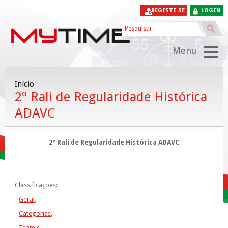
REGISTE-SE
LOGIN
Menu
Início
2º Rali de Regularidade Histórica
ADAVC
2º Rali de Regularidade Histórica ADAVC
Classificações:
-
Geral
,
-
Categorias
,
-
Team's