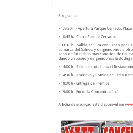
Programa:
• “09:30 h.- Apertura Parque Cerrado, Plaza
• 10:45 h.- Cierre Parque Cerrado.
• 11:10 h.- Salida en Ruta con Paseo por C
comarca del Salnés, y dirigiendonos a otr
zona de furanchos mas conocida de Galicia
dando un paseo y dirigiendonos la Bodega 
• 14:00 h - Salida en ruta hacia el Restaur
• 14:30 h - Aperitivo y Comida en Restaura
• 18:30 h - Entrega de Premios.
• 19:00 h - Fin de la Concentración.”
A ficha de inscrição está disponível em
www.