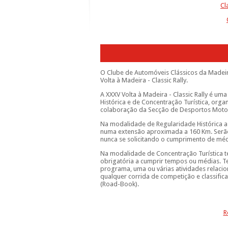
Cl
O Clube de Automóveis Clássicos da Madeira
Volta à Madeira - Classic Rally.
A XXXV Volta à Madeira - Classic Rally é u
Histórica e de Concentração Turística, org
colaboração da Secção de Desportos Motor
Na modalidade de Regularidade Histórica a 
numa extensão aproximada a 160 Km. Serão
nunca se solicitando o cumprimento de méd
Na modalidade de Concentração Turística t
obrigatória a cumprir tempos ou médias. 
programa, uma ou várias atividades relaci
qualquer corrida de competição e classific
(Road-Book).
R