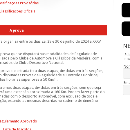
assificações Provisórias
Classificações Oficais
A prova
 organiza entre os dias 28, 29 e 30 de junho de 2024 a XXXV
N
ma prova que se disputará nas modalidades de Regularidade
Su
anizada pelo Clube de Automóveis Clássicos da Madeira, com a
nov
izados do Clube Desportivo Nacional.
No
prova de estrada terá duas etapas, divididas em três secções,
 disputadas Provas de Regularidade e Controlos Horários,
ias horárias superiores a 50 Km/h.
Ema
eremos duas etapas, divididas em três secções, sem que seja
Terá uma extensão aproximada a 160 Km. Podem fazer parte do
onadas com o desporto automóvel, com exclusão de toda e
ação, estando as mesmas descritas no caderno de itinerário
egulamento Aprovado
Lista de Inscritos