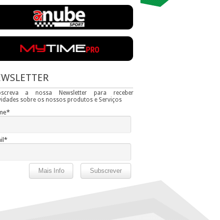
EWSLETTER
bscreva a nossa Newsletter para receber
idades sobre os nossos produtos e Serviços
me*
il*