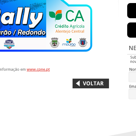
N
Su
nov
No
 informação em
www.cpne.pt
Ema