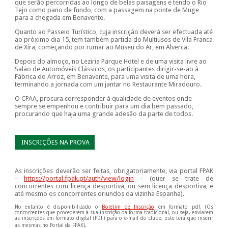
que serão percorridas ao longo de belas paisagens e tendo o Rio
Tejo como pano de fundo, com a passagem na ponte de Muge
para a chegada em Benavente.
Quanto ao Passeio Turístico, cuja inscrição deverá ser efectuada até
ao próximo dia 15, tem também partida do Multiusos de Vila Franca
de Xira, começando por rumar ao Museu do Ar, em Alverca.
Depois do almoço, no Leziria Parque Hotel e de uma visita livre ao
Salão de Automóveis Clássicos, os participantes dirigir-se-ão à
Fábrica do Arroz, em Benavente, para uma visita de uma hora,
terminando a jornada com um jantar no Restaurante Miradouro.
O CPAA, procura corresponder à qualidade de eventos onde
sempre se empenhou e contribuir para um dia bem passado,
procurando que haja uma grande adesão da parte de todos.
INSCRIÇÕES NA PROVA
As inscrições deverão ser feitas, obrigatoriamente, via portal FPAK
-
https://portal.fpak.pt/auth/view/login
- (quer se trate de
concorrentes com licença desportiva, ou sem licença desportiva, e
até mesmo os concorrentes oriundos da vizinha Espanha).
No entanto é disponibilizado o
Boletim de Inscrição
em formato pdf. (Os
concorrentes que procederem à sua inscrição da forma tradicional, ou seja, enviarem
as inscrições em formato digital (PDF) para o e-mail do clube, este terá que
inserir
as mesmas no Portal da FPAK).