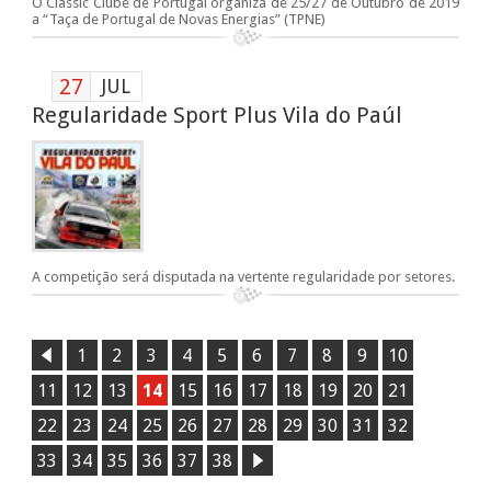
O Classic Clube de Portugal organiza de 25/27 de Outubro de 2019
a “Taça de Portugal de Novas Energias” (TPNE)
27
JUL
Regularidade Sport Plus Vila do Paúl
A competição será disputada na vertente regularidade por setores.
1
2
3
4
5
6
7
8
9
10
11
12
13
14
15
16
17
18
19
20
21
22
23
24
25
26
27
28
29
30
31
32
33
34
35
36
37
38