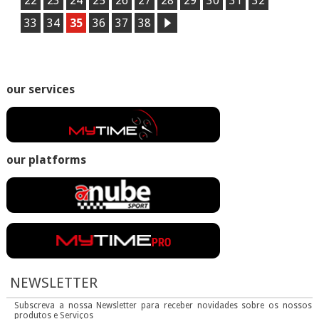
22
23
24
25
26
27
28
29
30
31
32
33
34
35
36
37
38
our services
our platforms
NEWSLETTER
Subscreva a nossa Newsletter para receber novidades sobre os nossos
produtos e Serviços