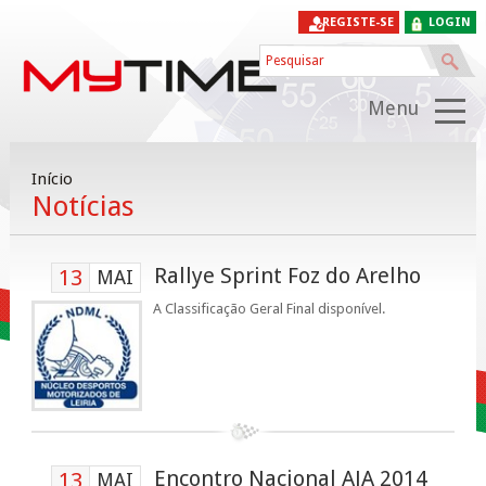
REGISTE-SE
LOGIN
Menu
Início
Notícias
Rallye Sprint Foz do Arelho
13
MAI
A Classificação Geral Final disponível.
Encontro Nacional AJA 2014
13
MAI