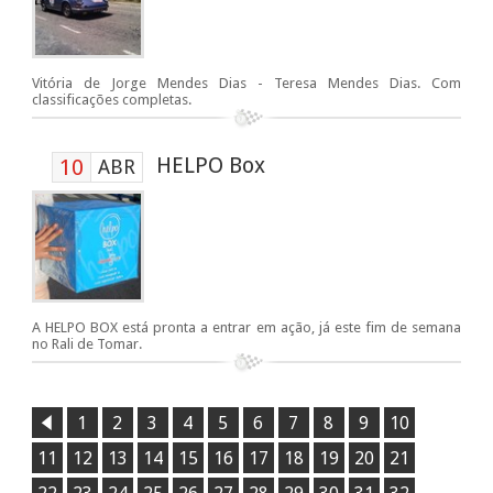
Vitória de Jorge Mendes Dias - Teresa Mendes Dias. Com
classificações completas.
HELPO Box
10
ABR
A HELPO BOX está pronta a entrar em ação, já este fim de semana
no Rali de Tomar.
1
2
3
4
5
6
7
8
9
10
11
12
13
14
15
16
17
18
19
20
21