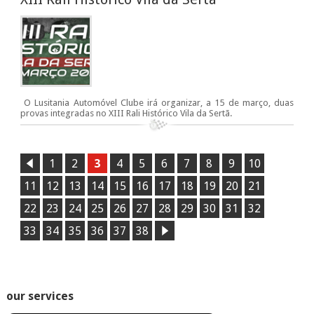
O Lusitania Automóvel Clube irá organizar, a 15 de março, duas
provas integradas no XIII Rali Histórico Vila da Sertã.
1
2
3
4
5
6
7
8
9
10
11
12
13
14
15
16
17
18
19
20
21
22
23
24
25
26
27
28
29
30
31
32
33
34
35
36
37
38
our services