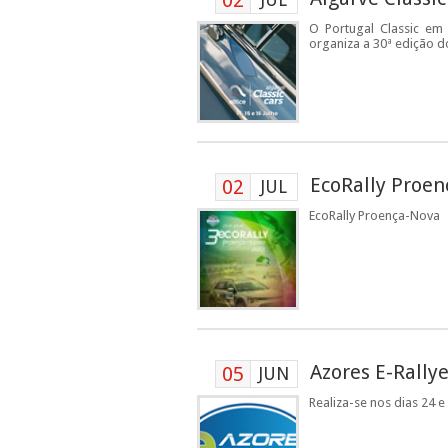
02
O Portugal Classic em
organiza a 30ª edição do 
EcoRally Proe
02
JUL
EcoRally Proença-Nova
Azores E-Rally
05
JUN
Realiza-se nos dias 24 e