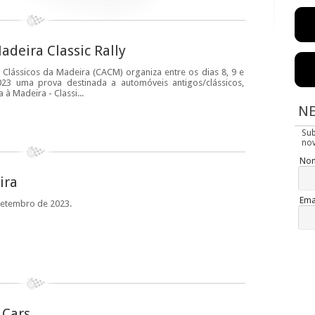
adeira Classic Rally
Clássicos da Madeira (CACM) organiza entre os dias 8, 9 e
3 uma prova destinada a automóveis antigos/clássicos,
à Madeira - Classi...
N
Su
nov
No
ira
Ema
 setembro de 2023.
 Cars