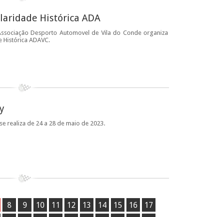
ularidade Histórica ADA
Associação Desporto Automovel de Vila do Conde organiza
e Histórica ADAVC.
y
se realiza de 24 a 28 de maio de 2023.
8
9
10
11
12
13
14
15
16
17