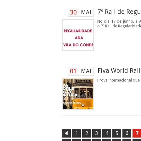
7º Rali de Reg
30
MAI
No dia 17 de junho, a 
o 7º Rali de Regularidad
Fiva World Rall
01
MAI
Prova internacional que 
1
2
3
4
5
6
7