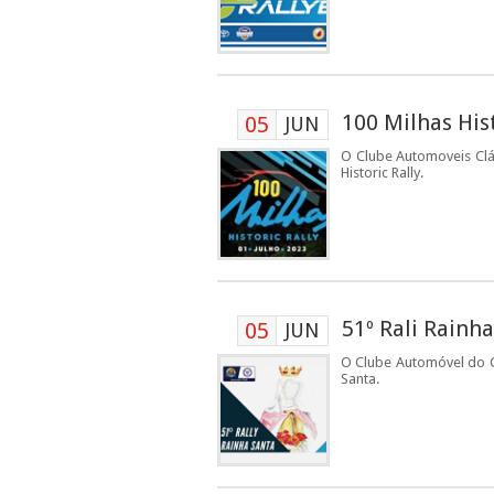
100 Milhas Hist
05
JUN
O Clube Automoveis Clás
Historic Rally.
51º Rali Rainh
05
JUN
O Clube Automóvel do Ce
Santa.