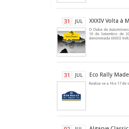
XXXIV Volta à M
31
JUL
O Clube de Automóveis 
10 de Setembro de 202
denominada XXXIII Volta 
Eco Rally Made
31
JUL
Realiza-se a 16 e 17 de
Algarve Classic
JUL